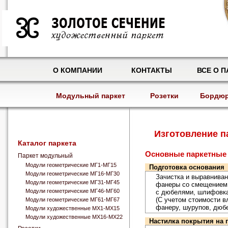
О КОМПАНИИ
КОНТАКТЫ
ВСЕ О П
Модульный паркет
Розетки
Бордю
Изготовление п
Каталог паркета
Основные паркетные
Паркет модульный
Модули геометрические МГ1-МГ15
Подготовка основания
Модули геометрические МГ16-МГ30
Зачистка и выравниван
Модули геометрические МГ31-МГ45
фанеры со смещением 
Модули геометрические МГ46-МГ60
с дюбелями, шлифовк
(С учетом стоимости в
Модули геометрические МГ61-МГ67
фанеру, шурупов, дюбе
Модули художественные МХ1-МХ15
Модули художественные МХ16-МХ22
Настилка покрытия на 