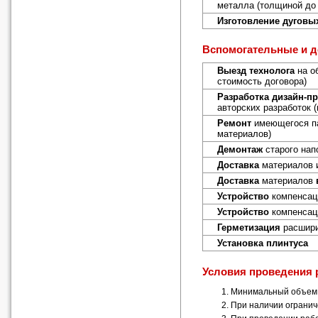
металла (толщиной до
Изготовление дуговы
Вспомогательные и 
Выезд технолога
на о
стоимость договора)
Разработка дизайн-пр
авторских разработок 
Ремонт
имеющегося па
материалов)
Демонтаж
старого нап
Доставка
материалов 
Доставка
материалов
Устройство
компенсац
Устройство
компенсац
Герметизация
расшири
Установка плинтуса
Условия проведения 
Минимальный объем р
При наличии огранич