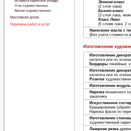
Вставки в паркетную укладку
Эконом-класс
Углы художественные
(2 слоя лака)
Бизнес-класс
Врезки художественные
(3 слоя лака, ме
Массивная доска
Класс Люкс
(5 слоев лака, 2 
Перечень работ и услуг
Нанесение масла с т
(Без учета стоимости 
Изготовление художе
Изготовление декора
каталога или по эскиза
Бордюры
линейные, х
Изготовление декора
каталога или по эскиза
Розетки
художественны
Изготовление модуль
Нарезка
мозаичного ху
заказчика
Искусственное соста
Браширование (обрабо
Нарезка фаски по пер
Изготовление стенов
художественный парке
Лазерная резка
древес