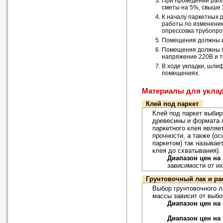
При проведении рабо
сметы на 5%, свыше 2
К началу паркетных 
работы по изменению
опрессовка трубопров
Помещения должны им
Помещения должны б
напряжение 220В и то
В ходе укладки, шли
помещениях.
Материалы для уклад
Клей под паркет
Клей под паркет выби
древесины и формата 
паркетного клея являе
прочности, а также (о
паркетом) так называе
клея до схватывания).
Диапазон цен на
зависимости от их
Грунтовочный лак и ра
Выбор грунтовочного л
массы зависит от выбо
Диапазон цен на
Диапазон цен на