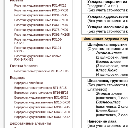
Розетки
Укладка покрытия из
Розетки художественные РХ1-РХ15
"квадраты" и т.п.)
(Без учета стоимости к
Розетки художественные РХ16-РХ30
Розетки художественные РХ31-РХ45
Укладка художествен
Розетки художественные РХ46-РХ60
(Без учета стоимости к
Розетки художественные РХ61-РХ75
Укладка массивной д
Розетки художественные РХ76-РХ90
(Без учета стоимости к
Розетки художественные РХ91-РХ105
Финишная отделка пок
Розетки художественные РХ106-
РХ120
Шлифовка покрытия
Розетки художественные РХ121-
(С учетом стоимости а
РХ135
Эконом-класс
Розетки художественные новые
(2 шлифовки, лен
РХН1-РХН15
Бизнес-класс
(3 шлифовки, лен
Розетки Мозаика
Класс Люкс
Розетки геометрические РГН1-РГН15
(4 шлифовки, лен
Бордюры
Шпаклевка, грунтовк
Бордюры линейные
(Без учета стоимости 
Бордюры геометрические БГ1-БГ15
шпатлевок)
Бордюры геометрические БГ16-БГ26
Эконом-класс
Бордюры художественные БХ1-БХ15
(шпатлевка, 1 сло
Бизнес-класс
Бордюры художественные БХ16-БХ30
(шпатлевка, 2 сло
Бордюры художественные БХ31-БХ45
Класс Люкс
Бордюры художественные БХ46-БХ60
(шпатлевка, 2 сло
Бордюры художественные БХ61-БХ72
Нанесение лака
Декоративные элементы
(Без учета стоимости л