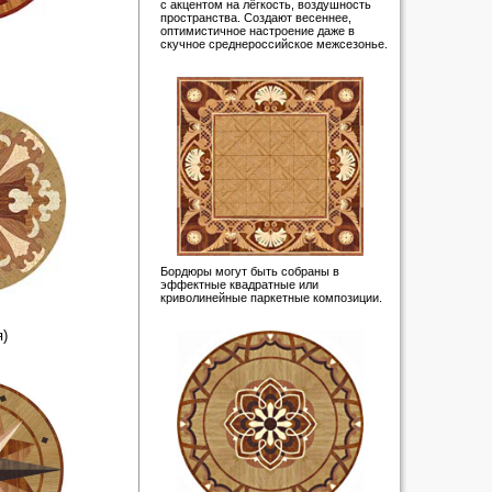
с акцентом на лёгкость, воздушность
пространства. Создают весеннее,
оптимистичное настроение даже в
скучное среднероссийское межсезонье.
Бордюры могут быть собраны в
эффектные квадратные или
криволинейные паркетные композиции.
)