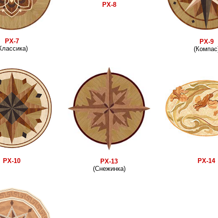
РХ-8
РХ-7
РХ-9
Классика)
(Компас
РХ-10
РХ-14
РХ-13
(Снежинка)