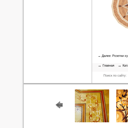
→ Далее:
Розетки х
→
→
Главная
Кат
Поиск по сайту: