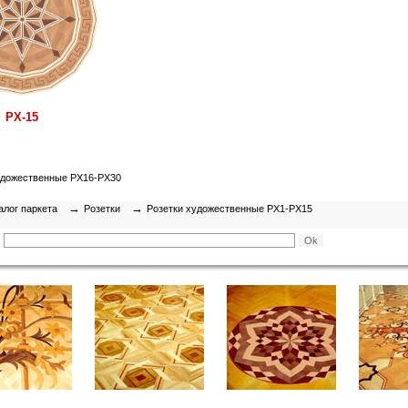
РХ-15
удожественные РХ16-РХ30
→
→
алог паркета
Розетки
Розетки художественные РХ1-РХ15