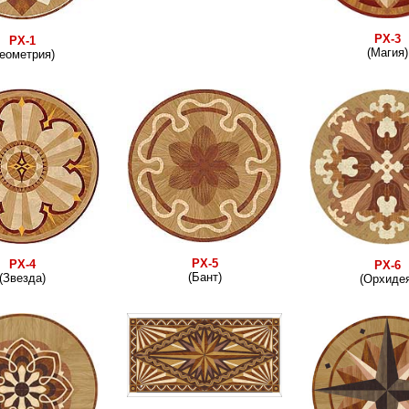
РХ-3
РХ-1
(Магия)
Геометрия)
РХ-5
РХ-4
РХ-6
(Бант)
(Звезда)
(Орхидея