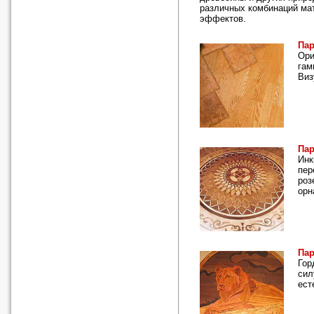
различных комбинаций мат
эффектов.
Пар
Ори
гам
Виз
Пар
Инк
пер
роз
орн
Пар
Гор
сил
ест