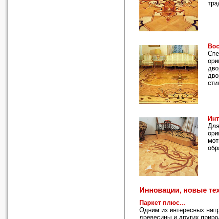
тра
Вос
Спе
ори
дво
дво
сти
Инт
Для
ори
мот
обр
Инновации, новые те
Паркет плюс...
Одним из интересных напр
древесины и других приро