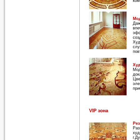
ком
Мо
Даж
впе
эфф
соз
Худ
слу
пов
Худ
Мод
док
Цве
эле
при
VIP зона
Рез
Раз
худ
г.Д