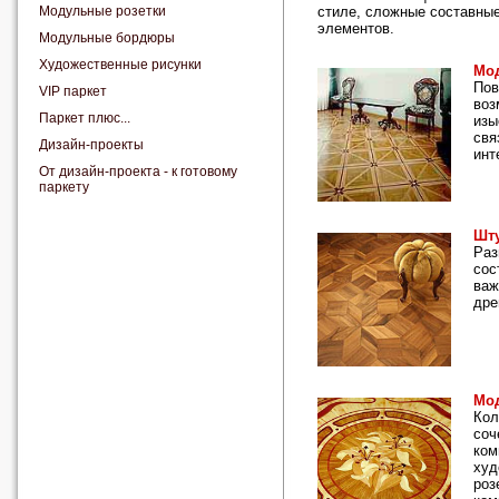
Модульные розетки
стиле, сложные составны
элементов.
Модульные бордюры
Художественные рисунки
Мод
Пов
VIP паркет
воз
Паркет плюс...
изы
свя
Дизайн-проекты
инт
От дизайн-проекта - к готовому
паркету
Шт
Раз
сос
важ
дре
Мод
Кол
соч
ком
худ
роз