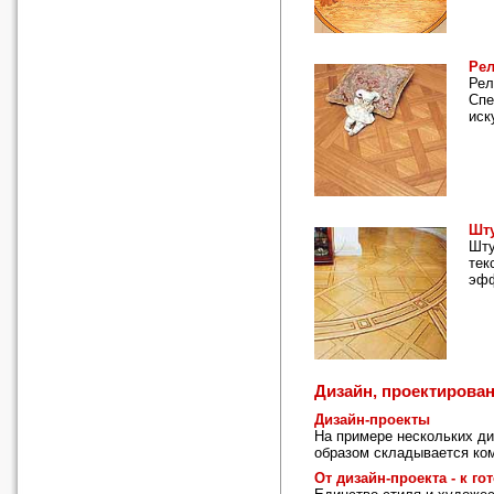
Рел
Рел
Спе
иск
Шту
Шту
тек
эфф
Дизайн, проектирова
Дизайн-проекты
На примере нескольких ди
образом складывается ком
От дизайн-проекта - к го