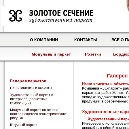
О КОМПАНИИ
КОНТАКТЫ
ВСЕ О П
Модульный паркет
Розетки
Бордю
Галерея
Галерея паркетов
Наши клиенты и объект
Наши клиенты и объекты
Компания «ЗС-паркет» раб
паркетных работ 20 лет. У
Художественный паркет в
укладке художественных 
интерьере (паркетные
продукции в современных 
композиции)
Модульный паркет на основе
Художественные пар
повторяющегося геометрического
рисунка
Художественный парк
Интерьеры с использован
Штучный паркет
ансамбль с общей компози