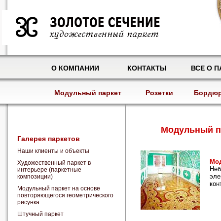
О КОМПАНИИ
КОНТАКТЫ
ВСЕ О П
Модульный паркет
Розетки
Бордю
Модульный п
Галерея паркетов
Наши клиенты и объекты
Мод
Художественный паркет в
Неб
интерьере (паркетные
эле
композиции)
кон
Модульный паркет на основе
повторяющегося геометрического
рисунка
Штучный паркет