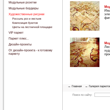
Модульные розетки
Мод
Модульные бордюры
Изы
эле
Художественные рисунки
фиг
Россыпь роз и листьев
Композиция букетов
Цветы на лестничной площадке
VIP паркет
Паркет плюс...
Мод
Дизайн-проекты
Лес
От дизайн-проекта - к готовому
худ
паркету
про
→
→
Главная
Галерея паркето
Поиск по сайту: